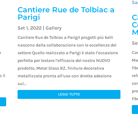
Cantiere Rue de Tolbiac a
Parigi
C
C
Set 1, 2022
|
Gallery
M
Cantiere Rue de Tolbiac a ParigiI progetti più belli
Se
nascono dalla collaborazione con le eccellenze del
à
Ca
settore Quello realizzato a Parigi è stato l’occasione
Mar
perfetta per testare l’efficacia del nostro NUOVO
fib
prodotto, Metal Glass BZ, finitura decorativa
 il
ref
metallizzata pronta all’uso con diretta adesione
co
sul...
pre
LEGGI TUTTO
fib