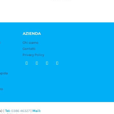
AZIENDA
i
Chi siamo
Contatti
Privacy Policy
pida
no
N) |
Tel:
0386 46327
|
Mail: