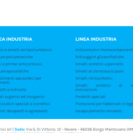
EA INDUSTRIA
LINEA INDUSTRIA
ci e smalti acrilpoliuretanici
Anticorrosivi monocomponent
ture poliuretaniche
Antiruggini gliceroftaliche
i e primer anticorrosivi
Smalti sintetici a pennello
ture epossidiche
Smalti al clorocauciù puro
stimenti epossidici per
Smalti nitrosintetici
menti
Smalti sintetici di ra
tti a richiesta
essicazione
ati organici ed inorganici
Prodotti speciali
izzatori speciali e correttivi
Protezione per fabbricati in leg
enti decapanti e sgrassanti
Incapsulamento amianto
ici srl |
Sede:
Via G. Di Vittorio, 12 – Revere – 46036 Borgo Mantovano (M