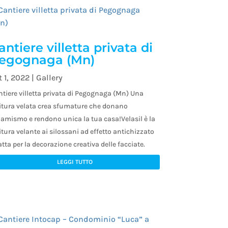
antiere villetta privata di
egognaga (Mn)
t 1, 2022
|
Gallery
tiere villetta privata di Pegognaga (Mn) Una
nitura velata crea sfumature che donano
amismo e rendono unica la tua casa!Velasil è la
itura velante ai silossani ad effetto antichizzato
tta per la decorazione creativa delle facciate.
LEGGI TUTTO