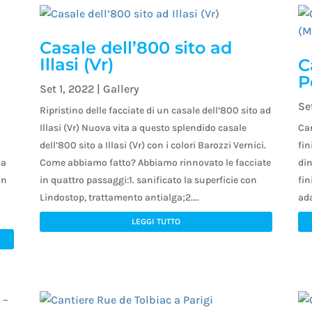
Casale dell’800 sito ad
Illasi (Vr)
C
P
Set 1, 2022
|
Gallery
Se
Ripristino delle facciate di un casale dell’800 sito ad
Illasi (Vr) Nuova vita a questo splendido casale
Can
dell’800 sito a Illasi (Vr) con i colori Barozzi Vernici.
fi
 a
Come abbiamo fatto? Abbiamo rinnovato le facciate
din
in
in quattro passaggi:1. sanificato la superficie con
fin
Lindostop, trattamento antialga;2....
ada
LEGGI TUTTO