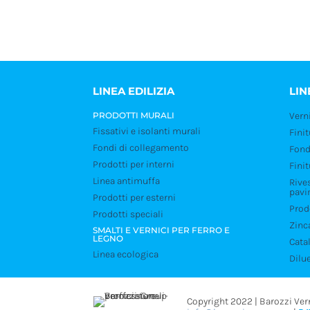
LINEA EDILIZIA
LIN
PRODOTTI MURALI
Verni
Fissativi e isolanti murali
Fini
Fondi di collegamento
Fond
Prodotti per interni
Fini
Linea antimuffa
Rive
pavi
Prodotti per esterni
Prodo
Prodotti speciali
Zinc
SMALTI E VERNICI PER FERRO E
LEGNO
Catal
Linea ecologica
Dilu
Copyright 2022 | Barozzi Vern