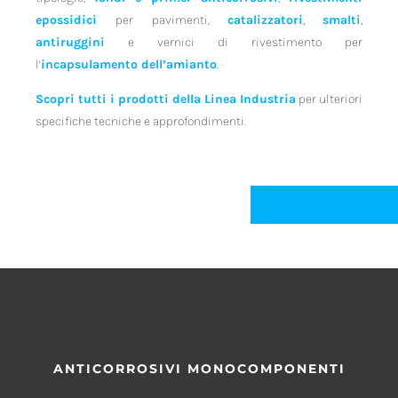
epossidici
per pavimenti,
catalizzatori
,
smalti
,
antiruggini
e vernici di rivestimento per
l’
incapsulamento dell’amianto
.
Scopri tutti i prodotti della Linea Industria
per ulteriori
specifiche tecniche e approfondimenti.
ANTICORROSIVI MONOCOMPONENTI