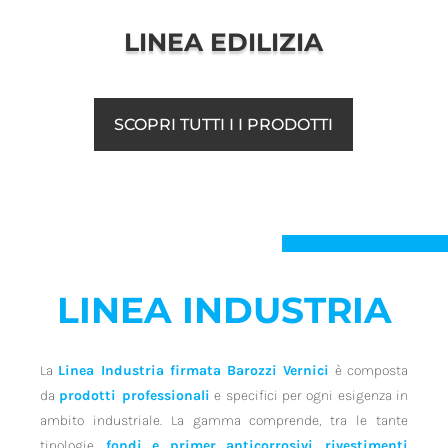
LINEA EDILIZIA
SCOPRI TUTTI I I PRODOTTI
LINEA INDUSTRIA
La
Linea Industria firmata Barozzi Vernici
è composta
da
prodotti professionali
e specifici per ogni esigenza in
ambito industriale. La gamma comprende, tra le tante
tipologie,
fondi e primer anticorrosivi
,
rivestimenti