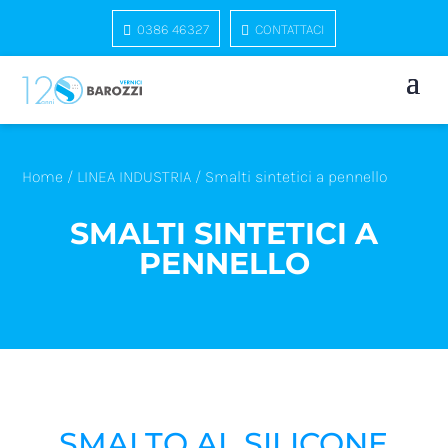
0386 46327
CONTATTACI
Home
/
LINEA INDUSTRIA
/ Smalti sintetici a pennello
SMALTI SINTETICI A
PENNELLO
SMALTO AL SILICONE