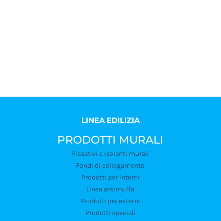
Utilizzando questi prodotti, si potranno proteggere tutte le
superfici esposte ad agenti atmosferici e degradanti, in modo
da
assicurare maggiore durevolezza del prodotto nel tempo
insieme ad un’ottima tenuta estetica.
LINEA EDILIZIA
PRODOTTI MURALI
Fissativi e isolanti murali
Fondi di collegamento
Prodotti per interni
Linea antimuffa
Prodotti per esterni
Prodotti speciali