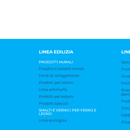
Contattaci per richiederne la fornitura. Operiamo ca
specializzati in molte regioni d’Italia.
LINEA EDILIZIA
LIN
PRODOTTI MURALI
Verni
Fissativi e isolanti murali
Fini
Fondi di collegamento
Fond
Prodotti per interni
Fini
Linea antimuffa
Rive
pavi
Prodotti per esterni
Prodo
Prodotti speciali
Zinc
SMALTI E VERNICI PER FERRO E
LEGNO
Catal
Linea ecologica
Dilu