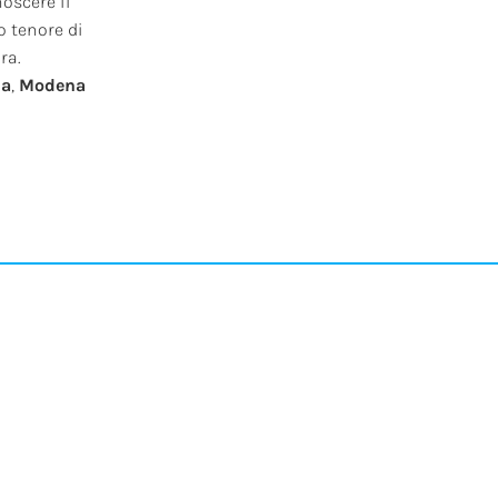
noscere il
o tenore di
ra.
na
,
Modena