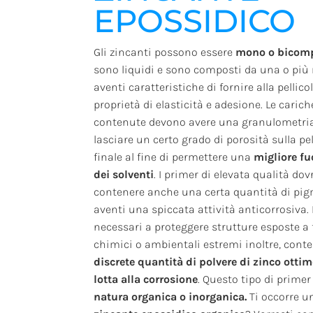
EPOSSIDICO
Gli zincanti possono essere
mono o bicom
sono liquidi e sono composti da una o più 
aventi caratteristiche di fornire alla pellico
proprietà di elasticità e adesione. Le carich
contenute devono avere una granulometria
lasciare un certo grado di porosità sulla pel
finale al fine di permettere una
migliore fu
dei solventi
. I primer di elevata qualità do
contenere anche una certa quantità di pi
aventi una spiccata attività anticorrosiva. 
necessari a proteggere strutture esposte a 
chimici o ambientali estremi inoltre, con
discrete quantità di polvere di zinco ottim
lotta alla corrosione
. Questo tipo di prime
natura organica o inorganica.
Ti occorre u