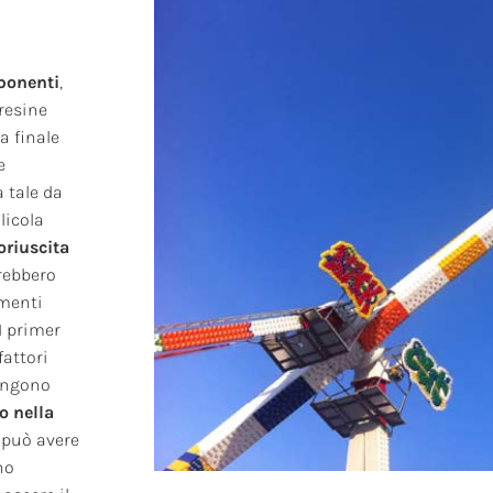
ponenti
,
resine
la finale
e
 tale da
licola
oriuscita
vrebbero
gmenti
I primer
fattori
tengono
o nella
r può avere
no