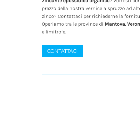
zincante epossidico organico
? Vorresti co
prezzo della nostra vernice a spruzzo ad alt
zinco? Contattaci per richiederne la fornitu
Operiamo tra le province di
Mantova
,
Vero
e limitrofe.
CONTATTACI