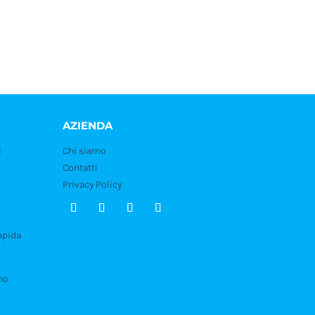
trofe. Siamo altresì fornitori per distributori
AZIENDA
i
Chi siamo
Contatti
Privacy Policy
pida
no