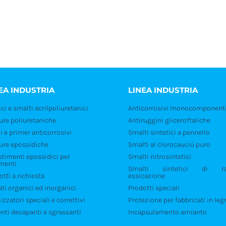
pillarmente tra le province di
Mantova
,
Verona
,
Modena
e limi
EA INDUSTRIA
LINEA INDUSTRIA
ci e smalti acrilpoliuretanici
Anticorrosivi monocomponent
ture poliuretaniche
Antiruggini gliceroftaliche
i e primer anticorrosivi
Smalti sintetici a pennello
ture epossidiche
Smalti al clorocauciù puro
stimenti epossidici per
Smalti nitrosintetici
menti
Smalti sintetici di ra
tti a richiesta
essicazione
ati organici ed inorganici
Prodotti speciali
izzatori speciali e correttivi
Protezione per fabbricati in leg
enti decapanti e sgrassanti
Incapsulamento amianto