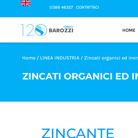
0386 46327
CONTATTACI
HOME
Home
/
LINEA INDUSTRIA
/ Zincati organici ed ino
ZINCATI ORGANICI ED 
ZINCANTE