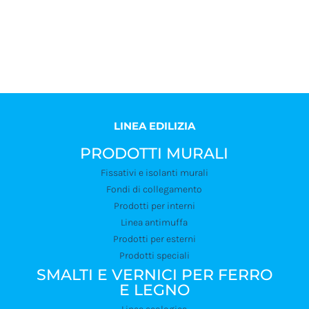
limitrofe. Abbiamo inoltre molti distributori professionali in
diverse regioni d’Italia.
LINEA EDILIZIA
PRODOTTI MURALI
Fissativi e isolanti murali
Fondi di collegamento
Prodotti per interni
Linea antimuffa
Prodotti per esterni
Prodotti speciali
SMALTI E VERNICI PER FERRO
E LEGNO