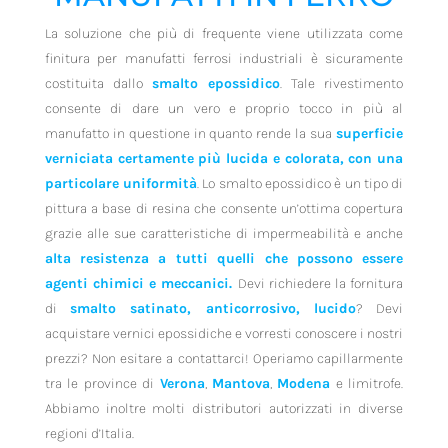
La soluzione che più di frequente viene utilizzata come
finitura per manufatti ferrosi industriali è sicuramente
costituita dallo
smalto epossidico
. Tale rivestimento
consente di dare un vero e proprio tocco in più al
manufatto in questione in quanto rende la sua
superficie
verniciata certamente più lucida e colorata, con una
particolare uniformità
. Lo smalto epossidico è un tipo di
pittura a base di resina che consente un’ottima copertura
grazie alle sue caratteristiche di impermeabilità e anche
alta resistenza a tutti quelli che possono essere
agenti chimici e meccanici.
Devi richiedere la fornitura
di
smalto satinato, anticorrosivo, lucido
? Devi
acquistare vernici epossidiche e vorresti conoscere i nostri
prezzi? Non esitare a contattarci! Operiamo capillarmente
tra le province di
Verona
,
Mantova
,
Modena
e limitrofe.
Abbiamo inoltre molti distributori autorizzati in diverse
regioni d’Italia.