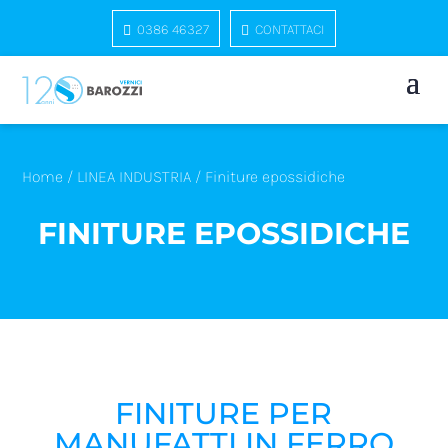
0386 46327
CONTATTACI
Home
/
LINEA INDUSTRIA
/ Finiture epossidiche
FINITURE EPOSSIDICHE
FINITURE PER
MANUFATTI IN FERRO