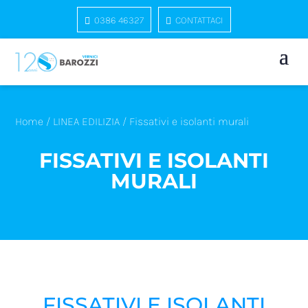
0386 46327
CONTATTACI
Home
/
LINEA EDILIZIA
/ Fissativi e isolanti murali
FISSATIVI E ISOLANTI
MURALI
FISSATIVI E ISOLANTI