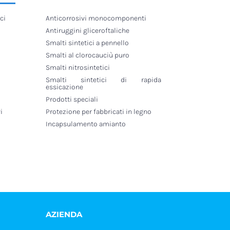
ci
Anticorrosivi monocomponenti
Antiruggini gliceroftaliche
Smalti sintetici a pennello
Smalti al clorocauciù puro
Smalti nitrosintetici
Smalti sintetici di rapida
essicazione
Prodotti speciali
i
Protezione per fabbricati in legno
Incapsulamento amianto
AZIENDA