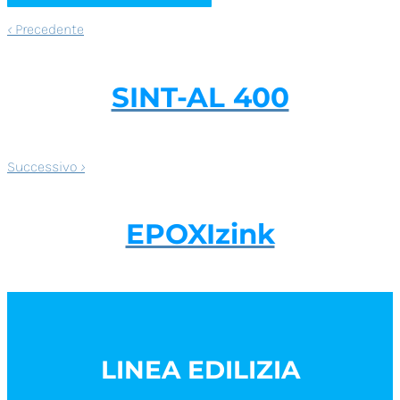
‹
Precedente
SINT-AL 400
Successivo
›
EPOXIzink
LINEA EDILIZIA