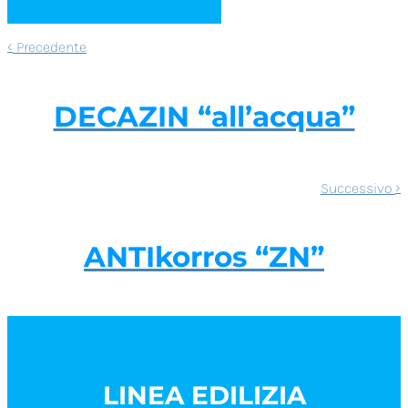
‹
Precedente
DECAZIN “all’acqua”
›
Successivo
ANTIkorros “ZN”
LINEA EDILIZIA