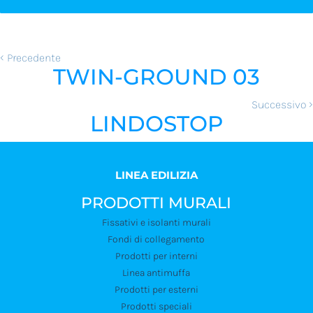
‹
Precedente
TWIN-GROUND 03
›
Successivo
LINDOSTOP
LINEA EDILIZIA
PRODOTTI MURALI
Fissativi e isolanti murali
Fondi di collegamento
Prodotti per interni
Linea antimuffa
Prodotti per esterni
Prodotti speciali