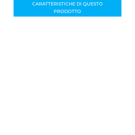
CARATTERISTICHE DI QUESTO
PRODOTTO
Vantaggi
Buon
potere riempitivo e mascherante
Uniforma l’assorbimento
del supporto
Elevata
traspirabilità
Ideale come
fondo
per l’applicazione di
rivestimenti a spessore
ad effetto “intonachino”
come INTOCAP ed INTOSIL
Basso
contenuto di
V.O.C.
Consente di ottenere
ottima copertura
nei cicli