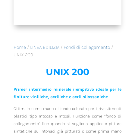
Home
/
LINEA EDILIZIA
/
Fondi di collegamento
/
UNIX 200
UNIX 200
Primer intermedio minerale riempitivo ideale per le
finiture viniliche, acriliche e acril-silossaniche
Ottimale come mano di fondo colorato per i rivestimenti
plastici tipo Intocap e Intosil. Funziona come “fondo di
collegamento” fine quando si vogliono applicare pitture
sintetiche su intonaci già pitturati o come prima mano