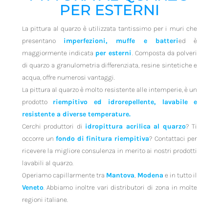
PER ESTERNI
La pittura al quarzo è utilizzata tantissimo per i muri che
presentano
imperfezioni, muffe e batteri
ed è
maggiormente indicata
per esterni
. Composta da polveri
di quarzo a granulometria differenziata, resine sintetiche e
acqua, offre numerosi vantaggi.
La pittura al quarzo è molto resistente alle intemperie, è un
prodotto
riempitivo ed idrorepellente, lavabile e
resistente a diverse temperature.
Cerchi produttori di
idropittura acrilica al quarzo
? Ti
occorre un
fondo di finitura riempitiva
? Contattaci per
ricevere la migliore consulenza in merito ai nostri prodotti
lavabili al quarzo.
Operiamo capillarmente tra
Mantova
,
Modena
e in tutto il
Veneto
. Abbiamo inoltre vari distributori di zona in molte
regioni italiane.