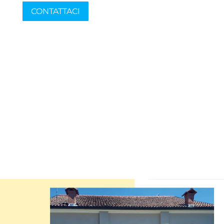
CONTATTACI
TROVA NEI NOSTRI COLORI LA
TUA PERSONALITÀ
Così come un
artista
crea opere destinate a durare nel tempo, così
esterni
della tua
casa
.
Apri la tua mente a nuovi orizzonti e fai sì che i colori che ami faccia
Vernici
.